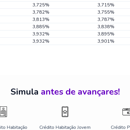
3,725%
3,715%
3,782%
3,755%
3,813%
3,787%
3,885%
3,838%
3,932%
3,895%
3,932%
3,901%
Simula
antes de avançares!
ito Habitação
Crédito Habitação Jovem
Crédito 