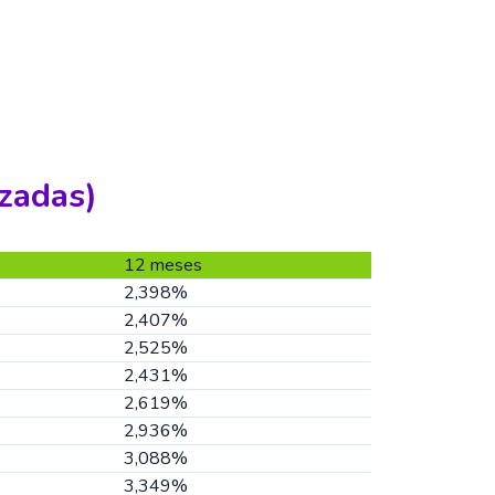
zadas)
12 meses
2,398%
2,407%
2,525%
2,431%
2,619%
2,936%
3,088%
3,349%