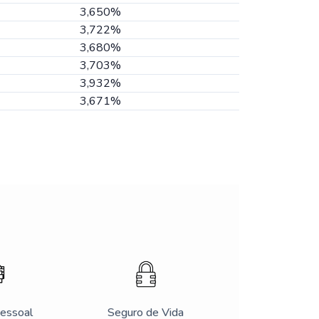
3,650%
3,722%
3,680%
3,703%
3,932%
3,671%
Pessoal
Seguro de Vida