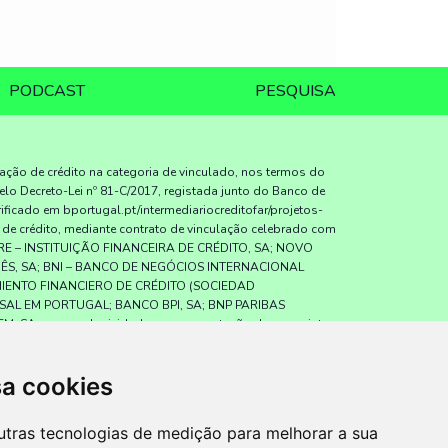
PODCAST
PESQUISA
iação de crédito na categoria de vinculado, nos termos do
elo Decreto-Lei nº 81-C/2017, registada junto do Banco de
icado em bportugal.pt/intermediariocreditofar/projetos-
o de crédito, mediante contrato de vinculação celebrado com
RE – INSTITUIÇÃO FINANCEIRA DE CRÉDITO, SA; NOVO
UÊS, SA; BNI – BANCO DE NEGÓCIOS INTERNACIONAL
IMIENTO FINANCIERO DE CRÉDITO (SOCIEDAD
SAL EM PORTUGAL; BANCO BPI, SA; BNP PARIBAS
A., sem exclusividade, para a prestação dos seguintes
dores; assistência a consumidores, mediante a realização
l relativamente a contratos de crédito que não tenham sido
sa cookies
ito com consumidores em nome dos mutuantes; e prestação
c. AMI 12231). A Decisões e Soluções – Alenquer (Projetos
e 2009, inscrita junto da ASF com a categoria de Agência
utras tecnologias de medição para melhorar a sua
Não Vida, verificáveis em www.asf.com.pt. O mediador de