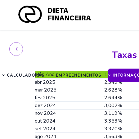
Taxas
Mês Ano
1 mês
CALCULADORAS
EMPREENDIMENTOS
INFORMAÇ
abr 2025
2,349%
mar 2025
2,628%
fev 2025
2,644%
dez 2024
3,002%
nov 2024
3,119%
out 2024
3,353%
set 2024
3,370%
ago 2024
3,563%