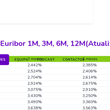
 Euribor 1M, 3M, 6M, 12M(Atuali
3 meses
6 meses
ÕES
EQUIPA
PODCAST
CONTACTOS
2,442%
2,385%
2,524%
2,406%
2,704%
2,614%
2,924%
2,675%
3,075%
2,910%
3,430%
3,250%
3,490%
3,360%
3,638%
3,563%