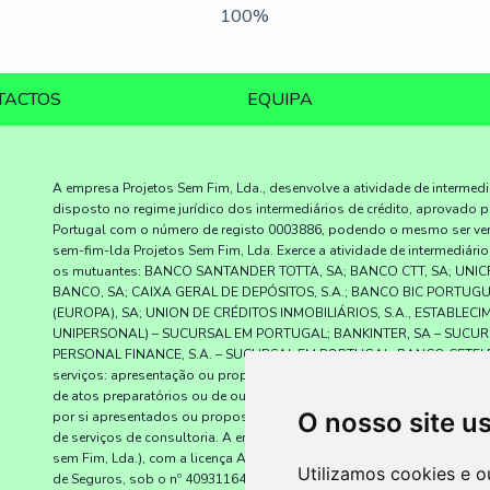
100%
TACTOS
EQUIPA
A empresa Projetos Sem Fim, Lda., desenvolve a atividade de intermed
disposto no regime jurídico dos intermediários de crédito, aprovado p
Portugal com o número de registo 0003886, podendo o mesmo ser verif
sem-fim-lda Projetos Sem Fim, Lda. Exerce a atividade de intermediári
os mutuantes: BANCO SANTANDER TOTTA, SA; BANCO CTT, SA; UNIC
BANCO, SA; CAIXA GERAL DE DEPÓSITOS, S.A.; BANCO BIC PORTUG
(EUROPA), SA; UNION DE CRÉDITOS INMOBILIÁRIOS, S.A., ESTABLEC
UNIPERSONAL) – SUCURSAL EM PORTUGAL; BANKINTER, SA – SUCUR
PERSONAL FINANCE, S.A. – SUCURSAL EM PORTUGAL; BANCO CETELEM, S
serviços: apresentação ou proposta de contratos de crédito a consumi
de atos preparatórios ou de outros; trabalhos de gestão pré-contratua
O nosso site u
por si apresentados ou propostos; celebração de contratos de créd
de serviços de consultoria. A empresa Projetos Sem Fim, Lda. tem a Li
sem Fim, Lda.), com a licença AMI 12231, está, desde 29 de setembro d
Utilizamos cookies e o
de Seguros, sob o nº 409311648, com autorização para Ramos Vida e 