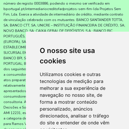
número de registo 0003886, podendo o mesmo ser verificado em
bportugal.pt/intermediariocreditofar/projetos-sem-fim-lda Projetos Sem
Fim, Lda. Exerce a atividade de intermediário de crédito, mediante contrato
de vinculação celebrado com os mutuantes: BANCO SANTANDER TOTTA,
SA; BANCO CTT, SA; UNICRE – INSTITUIÇÃO FINANCEIRA DE CRÉDITO, SA;
NOVO BANCO, SA; CAIXA GERAL DE DEPÓSITOS, S.A.; BANCO BIC
PORTUGUÊS, SA; BNI – BANCO DE NEGÓCIOS INTERNACIONAL
(EUROPA), SA; UNION DE CRÉDITOS INMOBILIÁRIOS, S.A.,
ESTABLECIMIENTO FINANCIERO DE CRÉDITO (SOCIEDAD UNIPERSONAL) –
O nosso site usa
SUCURSAL EM PORTUGAL; BANKINTER, SA – SUCURSAL EM PORTUGAL;
BANCO BPI, SA; BNP PARIBAS PERSONAL FINANCE, S.A. – SUCURSAL EM
cookies
PORTUGAL; BANCO CETELEM, SA., sem exclusividade, para a prestação
dos seguintes serviços: apresentação ou proposta de contratos de crédito
Utilizamos cookies e outras
a consumidores; assistência a consumidores, mediante a realização de
atos preparatórios ou de outros; trabalhos de gestão pré-contratual
tecnologias de medição para
relativamente a contratos de crédito que não tenham sido por si
melhorar a sua experiência de
apresentados ou propostos; celebração de contratos de crédito com
navegação no nosso site, de
consumidores em nome dos mutuantes; e prestação de serviços de
forma a mostrar conteúdo
consultoria. A empresa Projetos Sem Fim, Lda. tem a Lic. AMI 12231). A
Decisões e Soluções – Alenquer (Projetos sem Fim, Lda.), com a licença
personalizado, anúncios
AMI 12231, está, desde 29 de setembro de 2009, inscrita junto da ASF com
direcionados, analisar o tráfego
a categoria de Agência de Seguros, sob o nº 409311648, com autorização
do site e entender de onde vêm
para Ramos Vida e Não Vida, verificáveis em www.asf.com.pt. O mediador