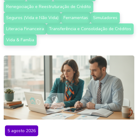
Renegociação e Reestruturação de Crédito
Seguros (Vida e Não Vida)
Ferramentas
Simuladores
Literacia Financeira
Transferência e Consolidação de Créditos
Vida & Família
5 agosto 2026