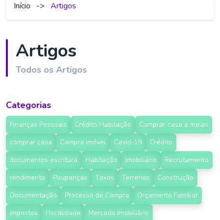
Início
->
Artigos
Artigos
Todos os Artigos
Categorias
Finanças Pessoais
Crédito Habitação
Comprar casa a meias
comprar casa
Compra imóvel
Covid-19
Crédito
documentos escritura
Habitação
Imobiliário
Recrutamento
rendimento
Poupanças
Taxas
Terrenos
Construção
Documentação
Processo de Compra
Orçamento Familiar
Impostos
Fiscalidade
Mercado Imobiliário