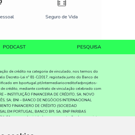
Pessoal
Seguro de Vida
PODCAST
PESQUISA
iação de crédito na categoria de vinculado, nos termos do
elo Decreto-Lei nº 81-C/2017, registada junto do Banco de
icado em bportugal.pt/intermediariocreditofar/projetos-
o de crédito, mediante contrato de vinculação celebrado com
RE – INSTITUIÇÃO FINANCEIRA DE CRÉDITO, SA; NOVO
UÊS, SA; BNI – BANCO DE NEGÓCIOS INTERNACIONAL
IMIENTO FINANCIERO DE CRÉDITO (SOCIEDAD
SAL EM PORTUGAL; BANCO BPI, SA; BNP PARIBAS
A., sem exclusividade, para a prestação dos seguintes
dores; assistência a consumidores, mediante a realização
l relativamente a contratos de crédito que não tenham sido
ito com consumidores em nome dos mutuantes; e prestação