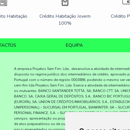
ito Habitação
Crédito Habitação Jovem
Crédito 
100%
TACTOS
EQUIPA
A empresa Projetos Sem Fim, Lda., desenvolve a atividade de intermed
disposto no regime jurídico dos intermediários de crédito, aprovado p
Portugal com o número de registo 0003886, podendo o mesmo ser verif
sem-fim-lda Projetos Sem Fim, Lda. Exerce a atividade de intermediári
os mutuantes: BANCO SANTANDER TOTTA, SA; BANCO CTT, SA; UNIC
BANCO, SA; CAIXA GERAL DE DEPÓSITOS, S.A.; BANCO BIC PORTUG
(EUROPA), SA; UNION DE CRÉDITOS INMOBILIÁRIOS, S.A., ESTABLEC
UNIPERSONAL) – SUCURSAL EM PORTUGAL; BANKINTER, SA – SUCUR
PERSONAL FINANCE, S.A. – SUCURSAL EM PORTUGAL; BANCO CETELEM, S
serviços: apresentação ou proposta de contratos de crédito a consumi
de atos preparatórios ou de outros; trabalhos de gestão pré-contratua
por si apresentados ou propostos; celebração de contratos de créd