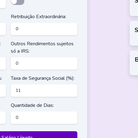
S
Retribuição Extraordinária:
S
:
Outros Rendimentos sujeitos
só a IRS:
B
:
Taxa de Segurança Social (%):
Quantidade de Dias:
r Salário Líquido