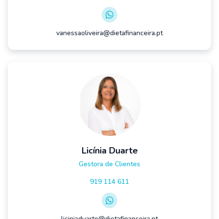
vanessaoliveira@dietafinanceira.pt
Licínia Duarte
Gestora de Clientes
919 114 611
liciniaduarte@dietafinanceira.pt