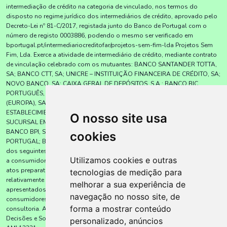
intermediação de crédito na categoria de vinculado, nos termos do
disposto no regime jurídico dos intermediários de crédito, aprovado pelo
Decreto-Lei nº 81-C/2017, registada junto do Banco de Portugal com o
número de registo 0003886, podendo o mesmo ser verificado em
bportugal.pt/intermediariocreditofar/projetos-sem-fim-lda Projetos Sem
Fim, Lda. Exerce a atividade de intermediário de crédito, mediante contrato
de vinculação celebrado com os mutuantes: BANCO SANTANDER TOTTA,
SA; BANCO CTT, SA; UNICRE – INSTITUIÇÃO FINANCEIRA DE CRÉDITO, SA;
NOVO BANCO, SA; CAIXA GERAL DE DEPÓSITOS, S.A.; BANCO BIC
PORTUGUÊS, SA; BNI – BANCO DE NEGÓCIOS INTERNACIONAL
(EUROPA), SA; UNION DE CRÉDITOS INMOBILIÁRIOS, S.A.,
ESTABLECIMIENTO FINANCIERO DE CRÉDITO (SOCIEDAD UNIPERSONAL) –
O nosso site usa
SUCURSAL EM PORTUGAL; BANKINTER, SA – SUCURSAL EM PORTUGAL;
BANCO BPI, SA; BNP PARIBAS PERSONAL FINANCE, S.A. – SUCURSAL EM
cookies
PORTUGAL; BANCO CETELEM, SA., sem exclusividade, para a prestação
dos seguintes serviços: apresentação ou proposta de contratos de crédito
Utilizamos cookies e outras
a consumidores; assistência a consumidores, mediante a realização de
atos preparatórios ou de outros; trabalhos de gestão pré-contratual
tecnologias de medição para
relativamente a contratos de crédito que não tenham sido por si
melhorar a sua experiência de
apresentados ou propostos; celebração de contratos de crédito com
navegação no nosso site, de
consumidores em nome dos mutuantes; e prestação de serviços de
forma a mostrar conteúdo
consultoria. A empresa Projetos Sem Fim, Lda. tem a Lic. AMI 12231). A
Decisões e Soluções – Alenquer (Projetos sem Fim, Lda.), com a licença
personalizado, anúncios