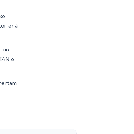
ixo
correr à
.
, no
 TAN é
umentam