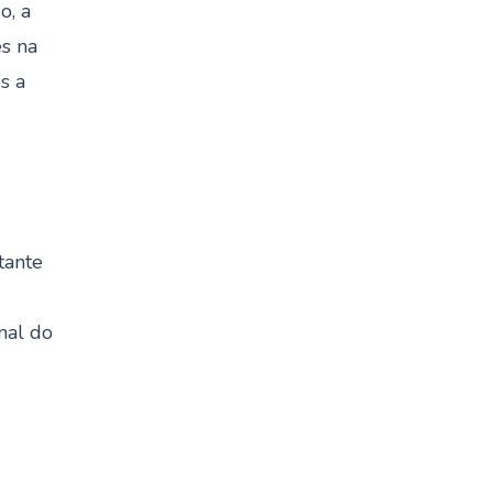
o, a
es na
s a
tante
nal do