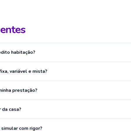
uentes
édito habitação?
ixa, variável e mista?
 minha prestação?
r da casa?
simular com rigor?