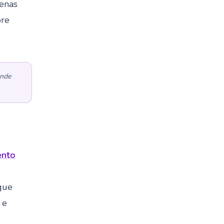
penas
pre
ende
ento
que
 e