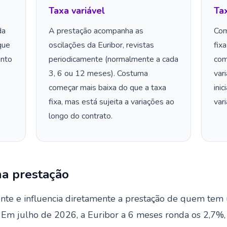
Taxa variável
Ta
da
A prestação acompanha as
Com
que
oscilações da Euribor, revistas
fix
ento
periodicamente (normalmente a cada
com
3, 6 ou 12 meses). Costuma
var
começar mais baixa do que a taxa
inic
fixa, mas está sujeita a variações ao
var
longo do contrato.
na prestação
ente e influencia diretamente a prestação de quem tem
a. Em julho de 2026, a Euribor a 6 meses ronda os 2,7%,